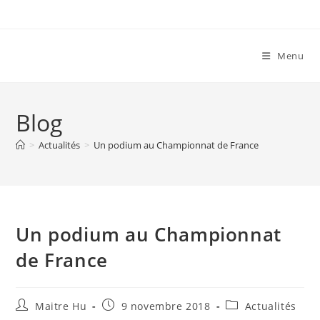
Skip
to
content
Menu
Blog
>
Actualités
>
Un podium au Championnat de France
Un podium au Championnat
de France
Auteur/autrice
Publication
Post
Maitre Hu
9 novembre 2018
Actualités
de
publiée :
category: